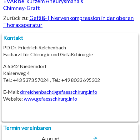
EVAR bei kurzem Aneurysmahals
Chimney-Graft
Zurück zu:
Gefäß- | Nervenkompression in der oberen
Thoraxaperatur
Kontakt
PD Dr. Friedrich Reichenbach
Facharzt für Chirurgie und Gefäßchirurgie
A 6342 Niederndorf
Kaiserweg 4
Tel.: +43 5373 57024 , Tel.: +49 8033 695302
E-Mail:
dr.reichenbach
@
gefaesschirurg.info
Website:
www.gefaesschirurg.info
Termin vereinbaren
August